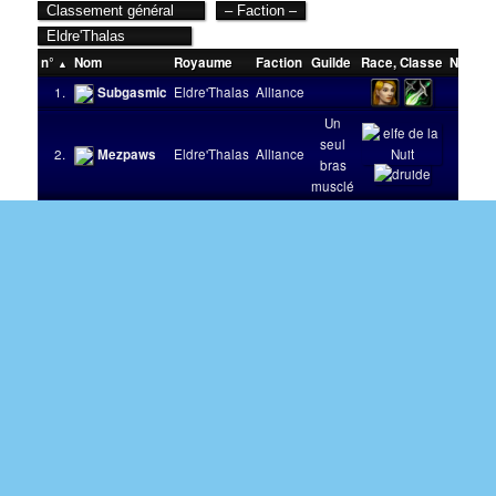
n°
Nom
Royaume
Faction
Guilde
Race
,
Classe
Niveau
1.
Subgasmic
Eldre'Thalas
Alliance
100
Un
seul
2.
Mezpaws
Eldre'Thalas
Alliance
100
bras
musclé