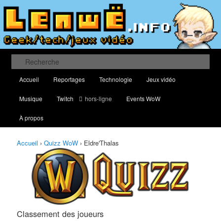
Aller
Aller
Classement des meilleurs joueurs au Quizz World of Warcraft
au
au
contenu
contenu
principal
secondaire
Lenwë – Culture geek, tech et jeux
vidéo
Recherche
Menu
Accueil
Reportages
Technologie
Jeux vidéo
principal
Musique
Twitch
hors-ligne
Events WoW
À propos
Accueil
›
Quizz WoW
›
Eldre'Thalas
Classement des joueurs