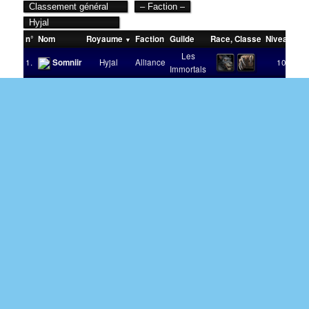
n°
Nom
Royaume
Faction
Guilde
Race
,
Classe
Niveau
Vic
Les
1.
Somniir
Hyjal
Alliance
100
Immortals