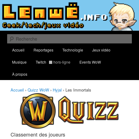
Aller
Aller
Classement des meilleurs joueurs au Quizz World of Warcraft
au
au
contenu
contenu
principal
secondaire
Lenwë – Culture geek, tech et jeux
vidéo
Recherche
Menu
Accueil
Reportages
Technologie
Jeux vidéo
principal
Musique
Twitch
hors-ligne
Events WoW
À propos
Accueil
›
Quizz WoW
›
Hyjal
›
Les Immortals
Classement des joueurs