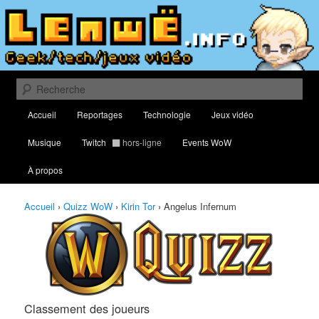
Aller
Aller
Classement des meilleurs joueurs au Quizz World of Warcraft
au
au
contenu
contenu
principal
secondaire
Lenwë – Culture geek, tech et jeux
vidéo
Recherche
Menu
Accueil
Reportages
Technologie
Jeux vidéo
principal
Musique
Twitch
hors-ligne
Events WoW
À propos
Accueil
›
Quizz WoW
›
Kirin Tor
›
Angelus Infernum
Classement des joueurs