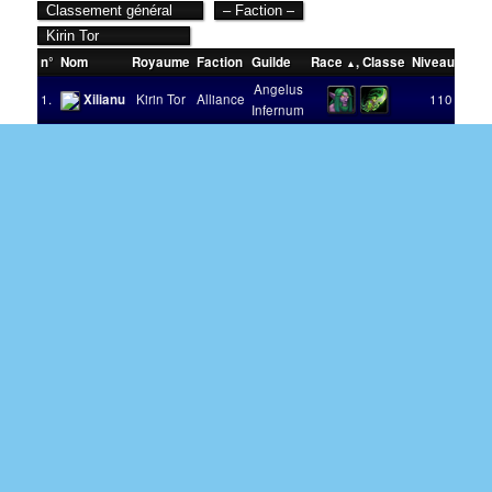
n°
Nom
Royaume
Faction
Guilde
Race
,
Classe
Niveau
Vict
Angelus
1.
Xilianu
Kirin Tor
Alliance
110
Infernum