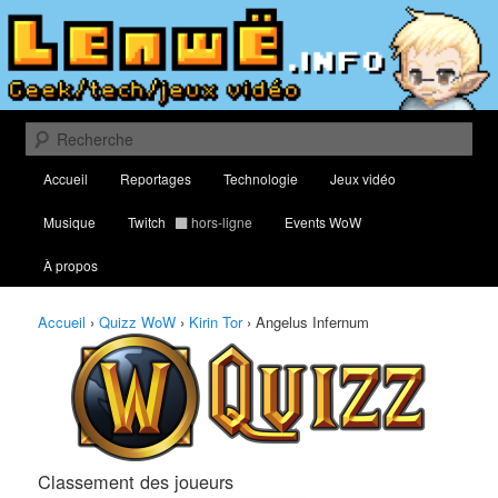
Aller
Aller
Classement des meilleurs joueurs au Quizz World of Warcraft
au
au
contenu
contenu
principal
secondaire
Lenwë – Culture geek, tech et jeux
vidéo
Recherche
Menu
Accueil
Reportages
Technologie
Jeux vidéo
principal
Musique
Twitch
hors-ligne
Events WoW
À propos
Accueil
›
Quizz WoW
›
Kirin Tor
›
Angelus Infernum
Classement des joueurs