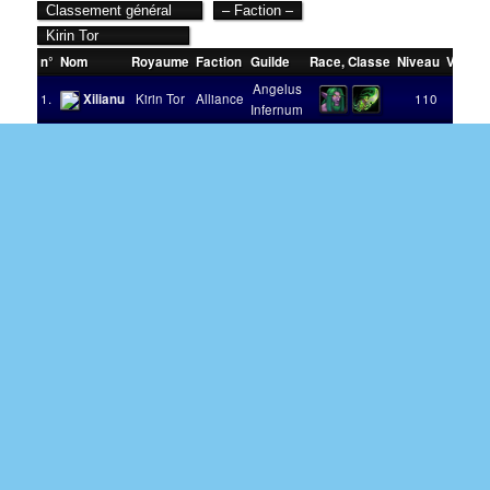
n°
Nom
Royaume
Faction
Guilde
Race
,
Classe
Niveau
Victoir
Angelus
1.
Xilianu
Kirin Tor
Alliance
110
Infernum