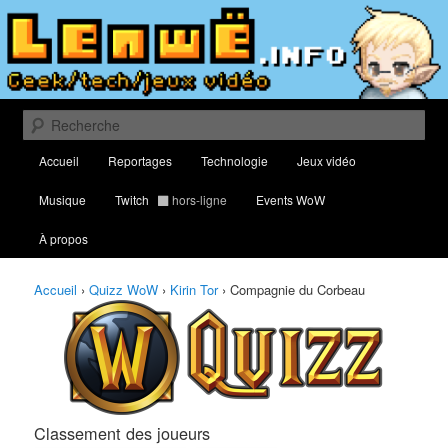
Aller
Aller
Classement des meilleurs joueurs au Quizz World of Warcraft
au
au
contenu
contenu
principal
secondaire
Lenwë – Culture geek, tech et jeux
vidéo
Recherche
Menu
Accueil
Reportages
Technologie
Jeux vidéo
principal
Musique
Twitch
hors-ligne
Events WoW
À propos
Accueil
›
Quizz WoW
›
Kirin Tor
›
Compagnie du Corbeau
Classement des joueurs