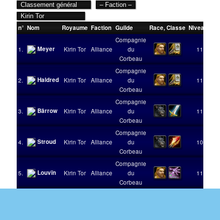
n°
Nom
Royaume
Faction
Guilde
Race
,
Classe
Niveau
Vic
Compagnie
Meyer
1.
Kirin Tor
Alliance
du
110
Corbeau
Compagnie
Haldred
2.
Kirin Tor
Alliance
du
110
Corbeau
Compagnie
Bärrow
3.
Kirin Tor
Alliance
du
110
Corbeau
Compagnie
Stroud
4.
Kirin Tor
Alliance
du
104
Corbeau
Compagnie
Louvïn
5.
Kirin Tor
Alliance
du
110
Corbeau