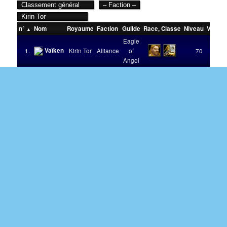
n°
Nom
Royaume
Faction
Guilde
Race
,
Classe
Niveau
Victoir
Eagle
Vaïken
1.
Kirin Tor
Alliance
of
70
Angel