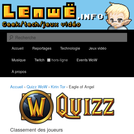
Aller
Aller
Classement des meilleurs joueurs au Quizz World of Warcraft
au
au
contenu
contenu
principal
secondaire
Lenwë – Culture geek, tech et jeux
vidéo
Recherche
Menu
Accueil
Reportages
Technologie
Jeux vidéo
principal
Musique
Twitch
hors-ligne
Events WoW
À propos
Accueil
›
Quizz WoW
›
Kirin Tor
›
Eagle of Angel
Classement des joueurs