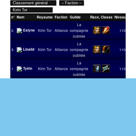
n°
Nom
Royaume
Faction
Guilde
Race
,
Classe
Niveau
Vict
La
Eslyne
2.
Kirin Tor
Alliance
compagnie
110
oubliée
La
Linaild
3.
Kirin Tor
Alliance
compagnie
110
oubliée
La
Tyëln
1.
Kirin Tor
Alliance
compagnie
110
oubliée