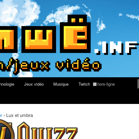
rs au Quizz World of Warcraft
re geek, tech et jeux vidéo
hnologie
Jeux vidéo
Musique
Twitch
hors-ligne
or
›
Lux et umbra