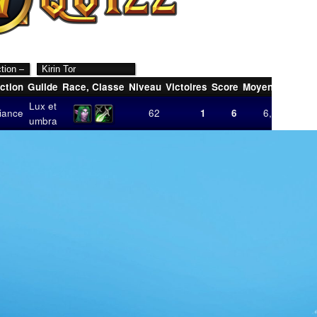
ction
Guilde
Race
,
Classe
Niveau
Victoires
Score
Moyenne
Derniè
Lux et
liance
62
1
6
6,00
12/03
umbra