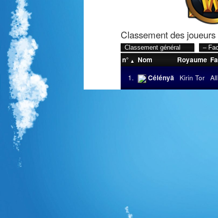
Classement des joueurs
n°
Nom
Royaume
Fa
1.
Célényã
Kirin Tor
Al