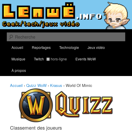
Aller
Aller
Classement des meilleurs joueurs au Quizz World of Warcraft
au
au
contenu
contenu
principal
secondaire
Lenwë – Culture geek, tech et jeux
vidéo
Recherche
Menu
Accueil
Reportages
Technologie
Jeux vidéo
principal
Musique
Twitch
hors-ligne
Events WoW
À propos
Accueil
›
Quizz WoW
›
Krasus
›
World Of Mimic
Classement des joueurs