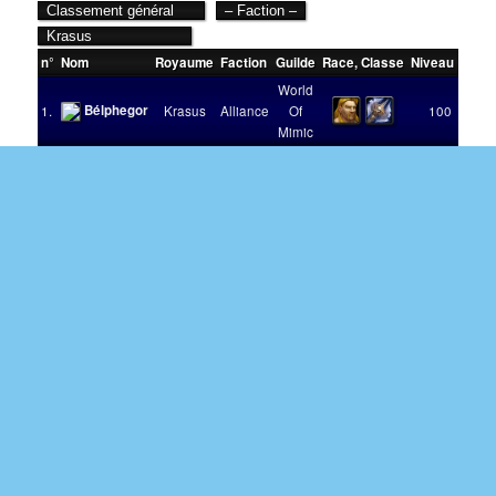
n°
Nom
Royaume
Faction
Guilde
Race
,
Classe
Niveau
Victo
World
Bélphegor
1.
Krasus
Alliance
Of
100
Mimic