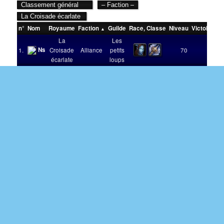
n°
Nom
Royaume
Faction
Guilde
Race
,
Classe
Niveau
Victoires
S
La
Les
Ns
1.
Croisade
Alliance
petits
70
1
écarlate
loups