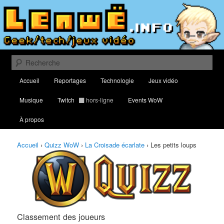
Aller
Aller
Classement des meilleurs joueurs au Quizz World of Warcraft
au
au
contenu
contenu
principal
secondaire
Lenwë – Culture geek, tech et jeux
vidéo
Recherche
Menu
Accueil
Reportages
Technologie
Jeux vidéo
principal
Musique
Twitch
hors-ligne
Events WoW
À propos
Accueil
›
Quizz WoW
›
La Croisade écarlate
›
Les petits loups
Classement des joueurs