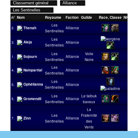
n°
Nom
Royaume
Faction
Guilde
Race
,
Classe
Niveau
Les
2.
Thenah
Alliance
70
Sentinelles
Les
Aleja
3.
Alliance
29
Sentinelles
Les
Voile
1.
Sojourn
Alliance
60
Sentinelles
Noire
Les
4.
Nainpartial
Alliance
23
Sentinelles
Les
Ophélianna
5.
Alliance
50
Sentinelles
Les
Le talbuk
5.
Gromendil
Alliance
100
Sentinelles
baveux
La
Les
Fraternité
7.
Zinn
Alliance
58
Sentinelles
des
Vents