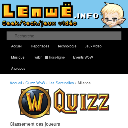
Aller
Aller
Classement des meilleurs joueurs au Quizz World of Warcraft
au
au
contenu
contenu
principal
secondaire
Lenwë – Culture geek, tech et jeux
vidéo
Recherche
Menu
Accueil
Reportages
Technologie
Jeux vidéo
principal
Musique
Twitch
hors-ligne
Events WoW
À propos
Accueil
›
Quizz WoW
›
Les Sentinelles
›
Alliance
Classement des joueurs