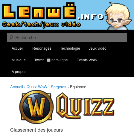
Aller
Aller
Classement des meilleurs joueurs au Quizz World of Warcraft
au
au
contenu
contenu
principal
secondaire
Lenwë – Culture geek, tech et jeux
vidéo
Recherche
Menu
Accueil
Reportages
Technologie
Jeux vidéo
principal
Musique
Twitch
hors-ligne
Events WoW
À propos
Accueil
›
Quizz WoW
›
Sargeras
›
Equinoxe
Classement des joueurs