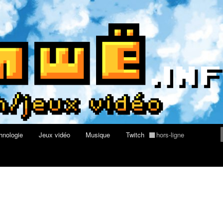
du web, de nouvelles technologies et de jeux vidéo
re geek, tech et jeux vidéo
hnologie
Jeux vidéo
Musique
Twitch
hors-ligne