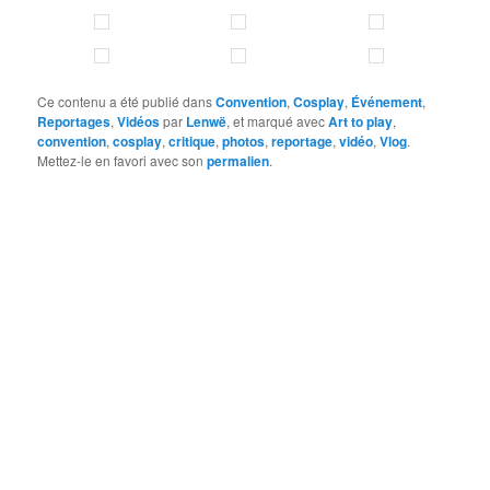
Ce contenu a été publié dans
Convention
,
Cosplay
,
Événement
,
Reportages
,
Vidéos
par
Lenwë
, et marqué avec
Art to play
,
convention
,
cosplay
,
critique
,
photos
,
reportage
,
vidéo
,
Vlog
.
Mettez-le en favori avec son
permalien
.