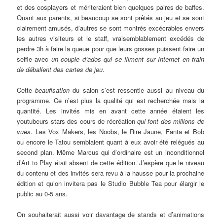
et des cosplayers et mériteraient bien quelques paires de baffes.
Quant aux parents, si beaucoup se sont prêtés au jeu et se sont
clairement amusés, d’autres se sont montrés excécrables envers
les autres visiteurs et le staff, vraisemblablement excédés de
perdre 3h à faire la queue pour que leurs gosses puissent faire un
selfie avec
un couple d’ados qui se filment sur Internet en train
de déballent des cartes de jeu
.
Cette
beaufisation
du salon s’est ressentie aussi au niveau du
programme. Ce n’est plus la qualité qui est recherchée mais la
quantité. Les invités mis en avant cette année étaient les
youtubeurs stars des cours de récréation
qui font des millions de
vues
. Les Vox Makers, les Noobs, le Rire Jaune, Fanta et Bob
ou encore le Tatou semblaient quant à eux avoir été relégués au
second plan. Même Marcus qui d’ordinaire est un inconditionnel
d’Art to Play était absent de cette édition. J’espère que le niveau
du contenu et des invités sera revu à la hausse pour la prochaine
édition et qu’on invitera pas le Studio Bubble Tea pour élargir le
public au 0-5 ans.
On souhaiterait aussi voir davantage de stands et d’animations