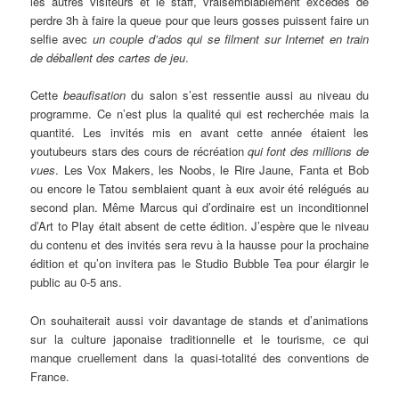
les autres visiteurs et le staff, vraisemblablement excédés de
perdre 3h à faire la queue pour que leurs gosses puissent faire un
selfie avec
un couple d’ados qui se filment sur Internet en train
de déballent des cartes de jeu
.
Cette
beaufisation
du salon s’est ressentie aussi au niveau du
programme. Ce n’est plus la qualité qui est recherchée mais la
quantité. Les invités mis en avant cette année étaient les
youtubeurs stars des cours de récréation
qui font des millions de
vues
. Les Vox Makers, les Noobs, le Rire Jaune, Fanta et Bob
ou encore le Tatou semblaient quant à eux avoir été relégués au
second plan. Même Marcus qui d’ordinaire est un inconditionnel
d’Art to Play était absent de cette édition. J’espère que le niveau
du contenu et des invités sera revu à la hausse pour la prochaine
édition et qu’on invitera pas le Studio Bubble Tea pour élargir le
public au 0-5 ans.
On souhaiterait aussi voir davantage de stands et d’animations
sur la culture japonaise traditionnelle et le tourisme, ce qui
manque cruellement dans la quasi-totalité des conventions de
France.