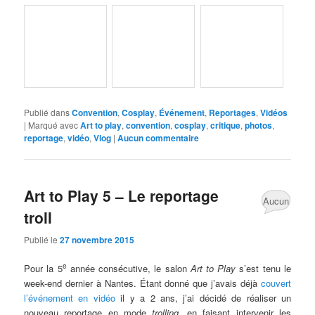
Publié dans
Convention
,
Cosplay
,
Événement
,
Reportages
,
Vidéos
|
Marqué avec
Art to play
,
convention
,
cosplay
,
critique
,
photos
,
reportage
,
vidéo
,
Vlog
|
Aucun commentaire
Art to Play 5 – Le reportage
Aucun
troll
commentaire
Publié le
27 novembre 2015
e
Pour la 5
année consécutive, le salon
Art to Play
s’est tenu le
week-end dernier à Nantes. Étant donné que j’avais déjà
couvert
l’événement en vidéo
il y a 2 ans, j’ai décidé de réaliser un
nouveau reportage en mode
trolling
, en faisant intervenir les