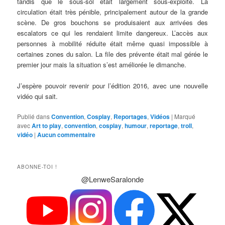
tandis que le sous-sol était largement sous-exploité. La
circulation était très pénible, principalement autour de la grande
scène. De gros bouchons se produisaient aux arrivées des
escalators ce qui les rendaient limite dangereux. L’accès aux
personnes à mobilité réduite était même quasi impossible à
certaines zones du salon. La file des prévente était mal gérée le
premier jour mais la situation s’est améliorée le dimanche.
J’espère pouvoir revenir pour l’édition 2016, avec une nouvelle
vidéo qui sait.
Publié dans
Convention
,
Cosplay
,
Reportages
,
Vidéos
|
Marqué
avec
Art to play
,
convention
,
cosplay
,
humour
,
reportage
,
troll
,
vidéo
|
Aucun commentaire
ABONNE-TOI !
@LenweSaralonde