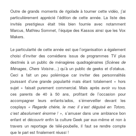
Outre de grands moments de rigolade à tourner cette vidéo, j’ai
particulièrement apprécié l’édition de cette année. La liste des
invités prestigieux était très bien fournie avec notamment
Marcus, Mathieu Sommet, l’équipe des Kassos ainsi que les Vox
Makers.
Le particularité de cette année est que l’organisation a également
choisi d’inviter des comédiens issus de programmes TV plus
destinés à un public de ménagères quadragénaires (
Scènes de
Ménages
,
Chers Voisins
…) qu’à un public de geeks et d’otakus.
Ceci a fait un peu polémique car inviter des personnalités
jouissant d’une grande popularité mais étant totalement « hors
sujet » faisait purement commercial. Mais après avoir vu tous
ces parents de 40 à 50 ans, profitant de l’occasion pour
accompagner leurs enfants/ados, s’émerveiller devant les
cosplays
« Regarde chérie, le mec il s’est déguisé en Totoro,
c’est absolument énorme ! »
, s’amuser dans une ambiance bon
enfant et découvrir enfin la culture Geek par eux-même et non à
travers un reportage de télé-poubelle, il faut se rendre compte
que le pari est finalement réussi !