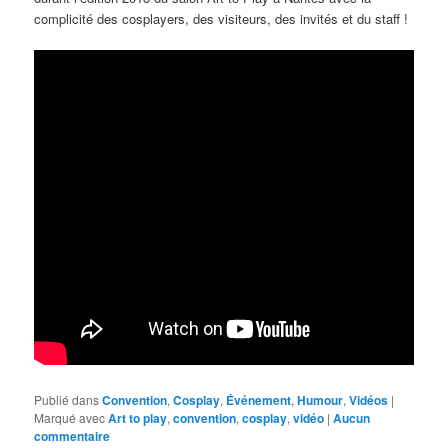
complicité des cosplayers, des visiteurs, des invités et du staff !
Publié dans
Convention
,
Cosplay
,
Événement
,
Humour
,
Vidéos
|
Marqué avec
Art to play
,
convention
,
cosplay
,
vidéo
|
Aucun
commentaire