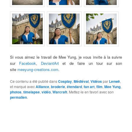
Si vous aimez le travail de Mee Yung, je vous invite à la suivre
sur
Facebook
,
DeviantArt
et de faire un tour sur son
site
meeyung-creations.com
.
Ce contenu a été publié dans
Cosplay
,
Médiéval
,
Vidéos
par
Lenwë
,
et marqué avec
Alliance
,
broderie
,
étendard
,
fan art
,
film
,
Mee Yung
,
photos
,
timelapse
,
vidéo
,
Warcraft
. Mettez-le en favori avec son
permalien
.