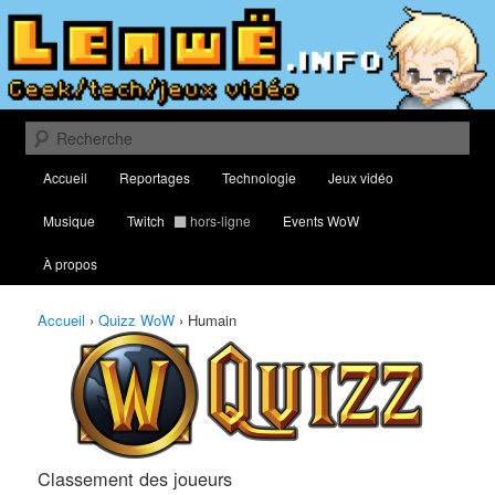
Aller
Aller
Classement des meilleurs joueurs au Quizz World of Warcraft
au
au
contenu
contenu
principal
secondaire
Lenwë – Culture geek, tech et jeux
vidéo
Recherche
Menu
Accueil
Reportages
Technologie
Jeux vidéo
principal
Musique
Twitch
hors-ligne
Events WoW
À propos
Accueil
›
Quizz WoW
›
Humain
Classement des joueurs