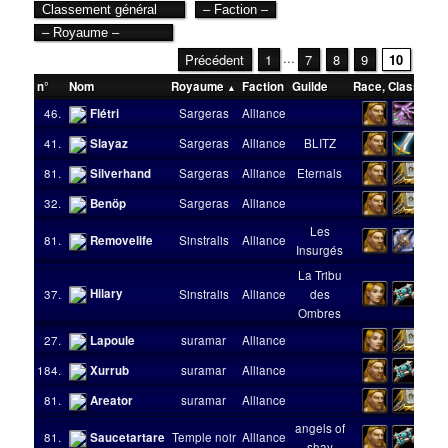
...
Précédent
1
7
8
9
10
n°
Nom
Royaume
Faction
Guilde
Race
,
Classe
Ni
46.
Flétri
Sargeras
Alliance
41.
Slayaz
Sargeras
Alliance
BLITZ
81.
Silverhand
Sargeras
Alliance
Eternals
32.
Benöp
Sargeras
Alliance
Les
81.
Removelife
Sinstralis
Alliance
Insurgés
La Tribu
Hilary
37.
Sinstralis
Alliance
des
Ombres
27.
Lapoule
suramar
Alliance
184.
Xurrub
suramar
Alliance
81.
Areator
suramar
Alliance
angels of
81.
Saucetartare
Temple noir
Alliance
shay