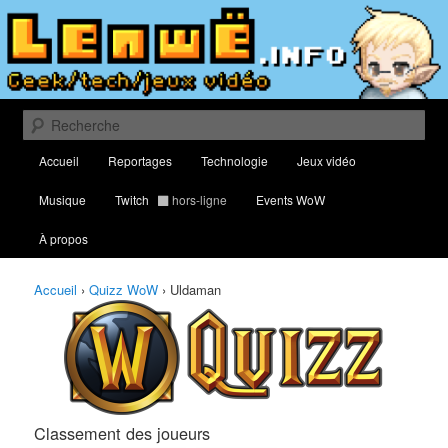
Aller
Aller
Classement des meilleurs joueurs au Quizz World of Warcraft
au
au
contenu
contenu
principal
secondaire
Lenwë – Culture geek, tech et jeux
vidéo
Recherche
Menu
Accueil
Reportages
Technologie
Jeux vidéo
principal
Musique
Twitch
hors-ligne
Events WoW
À propos
Accueil
›
Quizz WoW
›
Uldaman
Classement des joueurs