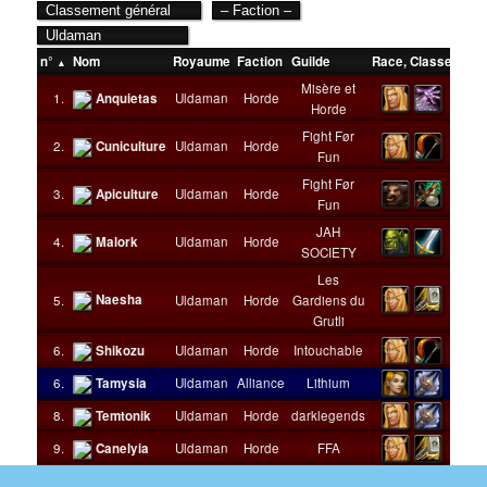
n°
Nom
Royaume
Faction
Guilde
Race
,
Classe
Niv
Misère et
1.
Anquietas
Uldaman
Horde
1
Horde
Fight Før
2.
Cuniculture
Uldaman
Horde
1
Fun
Fight Før
3.
Apiculture
Uldaman
Horde
1
Fun
JAH
4.
Malork
Uldaman
Horde
1
SOCIETY
Les
Naesha
5.
Uldaman
Horde
Gardiens du
1
Grutli
6.
Shikozu
Uldaman
Horde
Intouchable
1
6.
Tamysia
Uldaman
Alliance
Lithium
1
8.
Temtonik
Uldaman
Horde
darklegends
1
9.
Canelyia
Uldaman
Horde
FFA
1