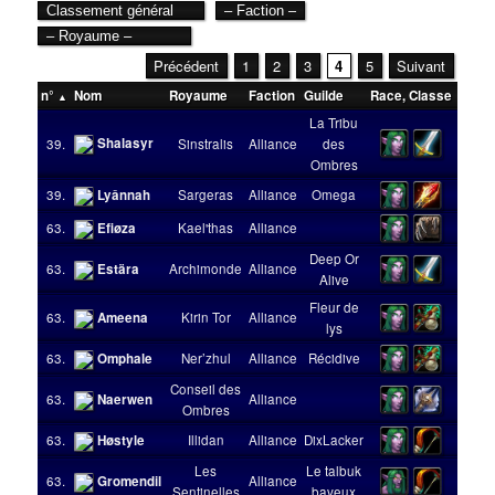
Précédent
1
2
3
4
5
Suivant
n°
Nom
Royaume
Faction
Guilde
Race
,
Classe
Nivea
La Tribu
Shalasyr
39.
Sinstralis
Alliance
des
9
Ombres
39.
Lyânnah
Sargeras
Alliance
Omega
8
63.
Efiøza
Kael'thas
Alliance
7
Deep Or
63.
Estära
Archimonde
Alliance
9
Alive
Fleur de
63.
Ameena
Kirin Tor
Alliance
9
lys
63.
Omphale
Ner’zhul
Alliance
Récidive
9
Conseil des
63.
Naerwen
Alliance
10
Ombres
63.
Høstyle
Illidan
Alliance
DixLacker
9
Les
Le talbuk
63.
Gromendil
Alliance
10
Sentinelles
baveux