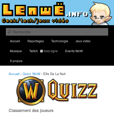
Aller
Aller
Classement des meilleurs joueurs au Quizz World of Warcraft
au
au
contenu
contenu
principal
secondaire
Lenwë – Culture geek, tech et jeux
vidéo
Recherche
Menu
Accueil
Reportages
Technologie
Jeux vidéo
principal
Musique
Twitch
hors-ligne
Events WoW
À propos
Accueil
›
Quizz WoW
›
Elfe De La Nuit
Classement des joueurs