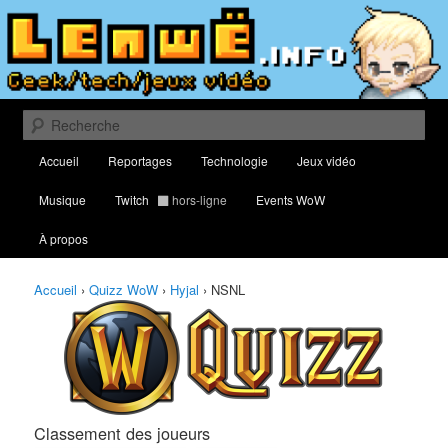
Aller
Aller
Classement des meilleurs joueurs au Quizz World of Warcraft
au
au
contenu
contenu
principal
secondaire
Lenwë – Culture geek, tech et jeux
vidéo
Recherche
Menu
Accueil
Reportages
Technologie
Jeux vidéo
principal
Musique
Twitch
hors-ligne
Events WoW
À propos
Accueil
›
Quizz WoW
›
Hyjal
›
NSNL
Classement des joueurs