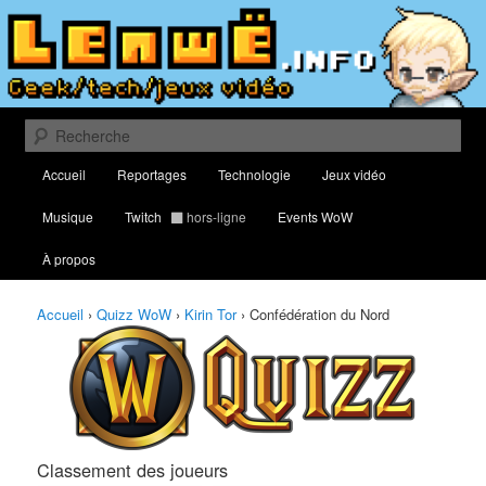
Aller
Aller
Classement des meilleurs joueurs au Quizz World of Warcraft
au
au
contenu
contenu
principal
secondaire
Lenwë – Culture geek, tech et jeux
vidéo
Recherche
Menu
Accueil
Reportages
Technologie
Jeux vidéo
principal
Musique
Twitch
hors-ligne
Events WoW
À propos
Accueil
›
Quizz WoW
›
Kirin Tor
›
Confédération du Nord
Classement des joueurs