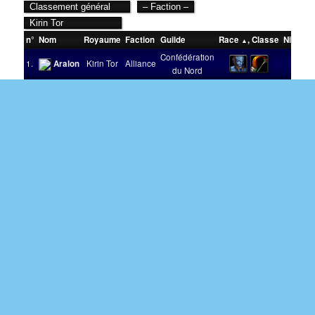
n°
Nom
Royaume
Faction
Guilde
Race
,
Classe
Niveau
Confédération
1.
Aralon
Kirin Tor
Alliance
51
du Nord