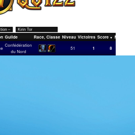
on
Guilde
Race
,
Classe
Niveau
Victoires
Score
Moyenne
Confédération
ce
51
1
8
8,00
du Nord