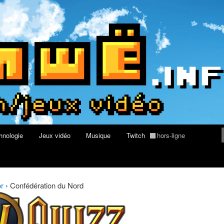
rs au Quizz World of Warcraft
re geek, tech et jeux vidéo
hnologie
Jeux vidéo
Musique
Twitch
hors-ligne
or
›
Confédération du Nord