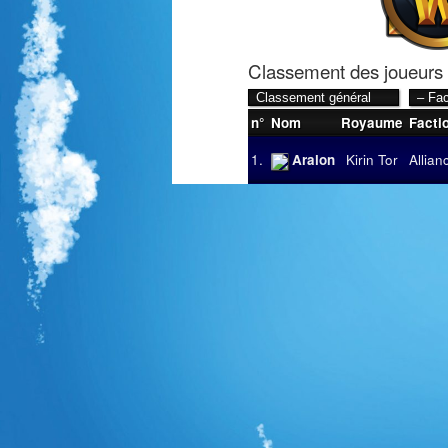
Classement des joueurs
n°
Nom
Royaume
Facti
1.
Aralon
Kirin Tor
Allian