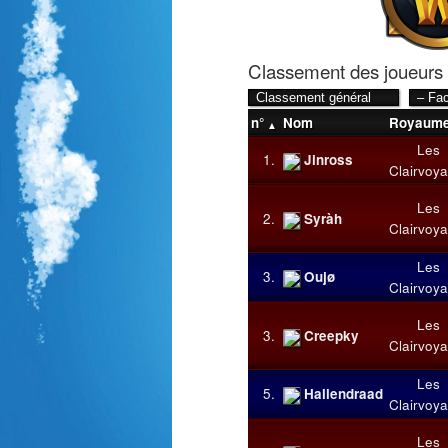
Classement des joueurs
n°
Nom
Royaum
Les
1.
Jinross
Clairvoya
Les
2.
Syràh
Clairvoya
Les
3.
Oujø
Clairvoya
Les
3.
Creepky
Clairvoya
Les
5.
Hallendraad
Clairvoya
Les