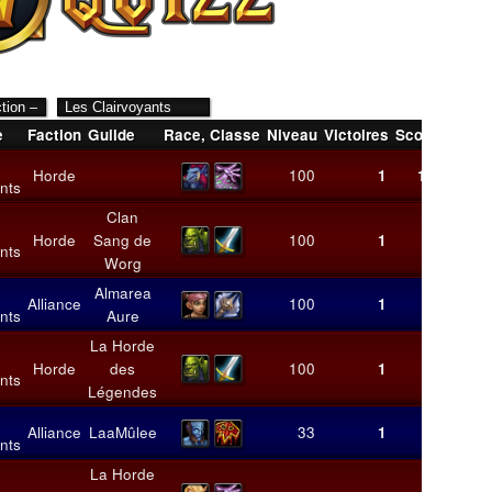
e
Faction
Guilde
Race
,
Classe
Niveau
Victoires
Score
Moyen
Horde
100
1
11
11,
nts
Clan
Horde
Sang de
100
1
9
9,
nts
Worg
Almarea
Alliance
100
1
8
8,
nts
Aure
La Horde
Horde
des
100
1
8
8,
nts
Légendes
Alliance
LaaMûlee
33
1
7
7,
nts
La Horde