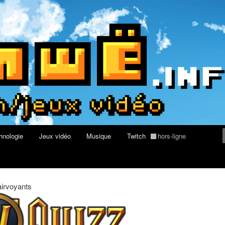
rs au Quizz World of Warcraft
re geek, tech et jeux vidéo
hnologie
Jeux vidéo
Musique
Twitch
hors-ligne
airvoyants