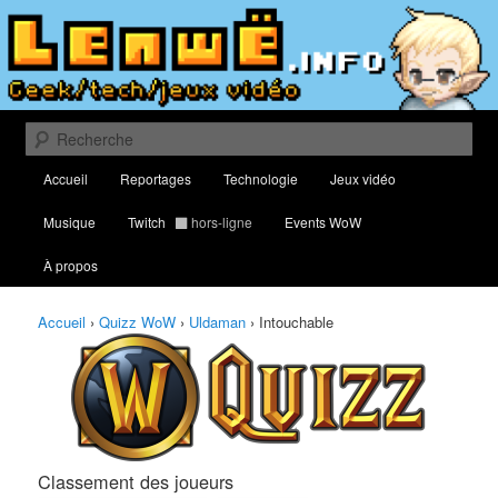
Aller
Aller
Classement des meilleurs joueurs au Quizz World of Warcraft
au
au
contenu
contenu
principal
secondaire
Lenwë – Culture geek, tech et jeux
vidéo
Recherche
Menu
Accueil
Reportages
Technologie
Jeux vidéo
principal
Musique
Twitch
hors-ligne
Events WoW
À propos
Accueil
›
Quizz WoW
›
Uldaman
›
Intouchable
Classement des joueurs