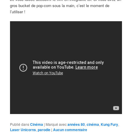
gros bucket de pop-corn sous la main, c’est le moment de
l’utiliser !
Publié dans
Cinéma
|
Marqué avec
années 80
,
cinéma
,
Kung Fury
,
Laser Unicorns
,
parodie
|
Aucun commentaire