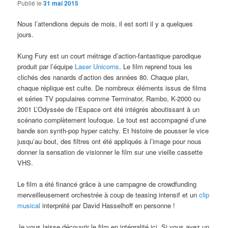
Publié le
31 mai 2015
Nous l’attendions depuis de mois, il est sorti il y a quelques
jours.
Kung Fury est un court métrage d’action-fantastique parodique
produit par l’équipe
Laser Unicorns
. Le film reprend tous les
clichés des nanards d’action des années 80. Chaque plan,
chaque réplique est culte. De nombreux éléments issus de films
et séries TV populaires comme Terminator, Rambo, K-2000 ou
2001 L’Odyssée de l’Espace ont été intégrés aboutissant à un
scénario complètement loufoque. Le tout est accompagné d’une
bande son synth-pop hyper catchy. Et histoire de pousser le vice
jusqu’au bout, des filtres ont été appliqués à l’image pour nous
donner la sensation de visionner le film sur une vieille cassette
VHS.
Le film a été financé grâce à une campagne de crowdfunding
merveilleusement orchestrée à coup de teasing intensif et un
clip
musical
interprété par David Hasselhoff en personne !
Je vous laisse découvrir le film en intégralité ici. Si vous avez un