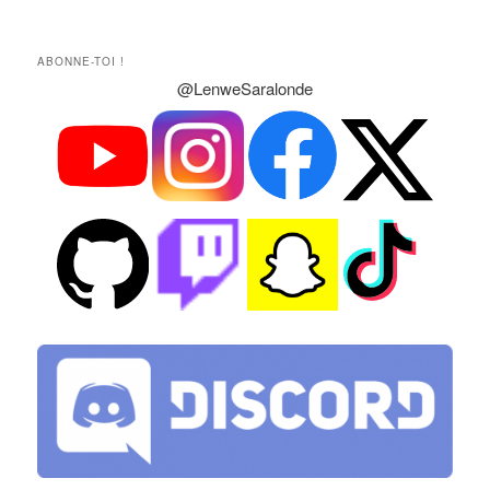
ABONNE-TOI !
@LenweSaralonde