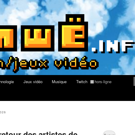
du web, de nouvelles technologies et de jeux vidéo
re geek, tech et jeux vidéo
hnologie
Jeux vidéo
Musique
Twitch
hors-ligne
026
retour des artistes de