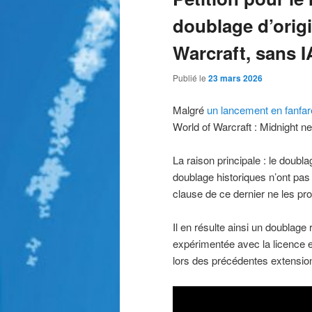
doublage d’orig
Warcraft, sans I
Publié le
23 mars 2026
Malgré
un lancement en fanfar
World of Warcraft : Midnight ne 
La raison principale : le doublag
doublage historiques n’ont pas
clause de ce dernier ne les pro
Il en résulte ainsi un doublage 
expérimentée avec la licence e
lors des précédentes extensio