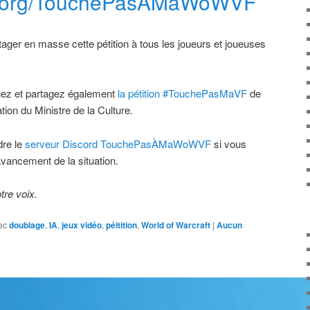
ge.org/TouchePasAMaWoWVF
tager en masse cette pétition à tous les joueurs et joueuses
ignez et partagez également
la pétition #TouchePasMaVF
de
tion du Ministre de la Culture.
dre le
serveur Discord TouchePasÀMaWoWVF
si vous
avancement de la situation.
tre voix.
ec
doublage
,
IA
,
jeux vidéo
,
péitition
,
World of Warcraft
|
Aucun