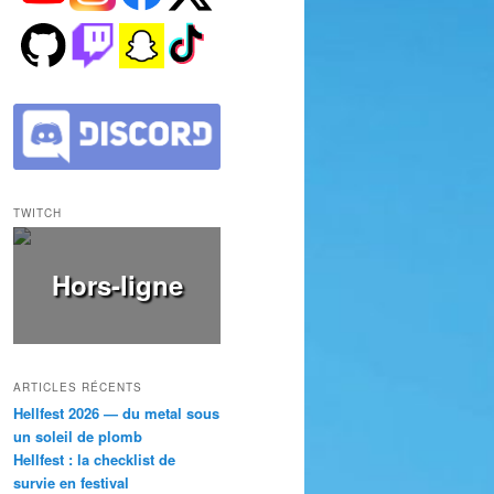
TWITCH
Hors-ligne
ARTICLES RÉCENTS
Hellfest 2026 — du metal sous
un soleil de plomb
Hellfest : la checklist de
survie en festival