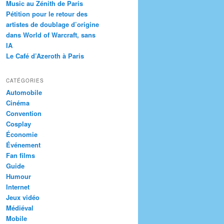
Music au Zénith de Paris
Pétition pour le retour des
artistes de doublage d’origine
dans World of Warcraft, sans
IA
Le Café d’Azeroth à Paris
CATÉGORIES
Automobile
Cinéma
Convention
Cosplay
Économie
Événement
Fan films
Guide
Humour
Internet
Jeux vidéo
Médiéval
Mobile