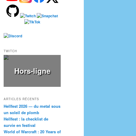
TWITCH
Hors-ligne
ARTICLES RÉCENTS
Hellfest 2026 — du metal sous
un soleil de plomb
Hellfest : la checklist de
survie en festival
World of Warcraft : 20 Years of