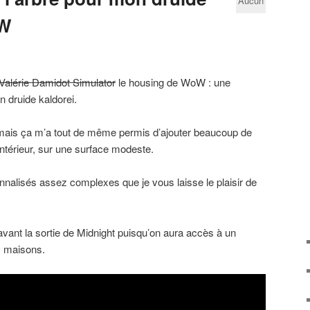
Aucun
oW
commentaire
Valérie Damidot Simulator
le housing de WoW : une
 druide kaldorei.
mais ça m’a tout de même permis d’ajouter beaucoup de
l’intérieur, sur une surface modeste.
nnalisés assez complexes que je vous laisse le plaisir de
avant la sortie de Midnight puisqu’on aura accès à un
es maisons.