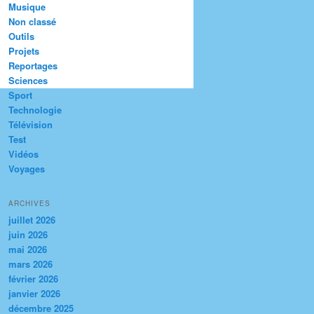
Musique
Non classé
Outils
Projets
Reportages
Sciences
Sport
Technologie
Télévision
Test
Vidéos
Voyages
ARCHIVES
juillet 2026
juin 2026
mai 2026
mars 2026
février 2026
janvier 2026
décembre 2025