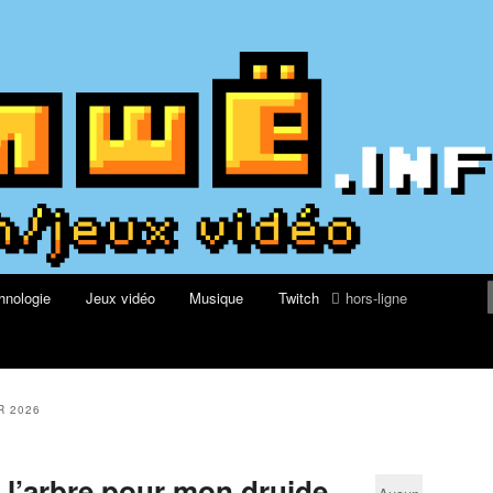
du web, de nouvelles technologies et de jeux vidéo
re geek, tech et jeux vidéo
hnologie
Jeux vidéo
Musique
Twitch
hors-ligne
R 2026
l’arbre pour mon druide