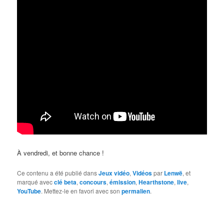
À vendredi, et bonne chance !
Ce contenu a été publié dans
Jeux vidéo
,
Vidéos
par
Lenwë
, et
marqué avec
clé beta
,
concours
,
émission
,
Hearthstone
,
live
,
YouTube
. Mettez-le en favori avec son
permalien
.