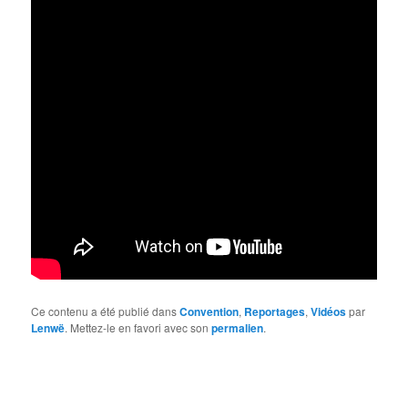
Ce contenu a été publié dans
Convention
,
Reportages
,
Vidéos
par
Lenwë
. Mettez-le en favori avec son
permalien
.