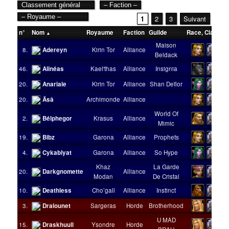
1
2
3
Suivant
n°
Nom
Royaume
Faction
Guilde
Race
,
Classe
Maison
8.
Adereyn
Kirin Tor
Alliance
Beldack
46.
Alinéas
Kael'thas
Alliance
Insignia
20.
Anariale
Kirin Tor
Alliance
Shan Deïlor
20.
Äsâ
Archimonde
Alliance
World Of
2.
Bélphegor
Krasus
Alliance
Mimic
19.
Bibz
Garona
Alliance
Prophets
4.
Cykablyat
Garona
Alliance
So Hype
Khaz
La Garde
20.
Darkgnomette
Alliance
Modan
De Cristal
10.
Deathless
Cho’gall
Alliance
Instinct
3.
Dralounet
Sargeras
Horde
Brotherhood
U MAD
15.
Draskhuull
Ysondre
Horde