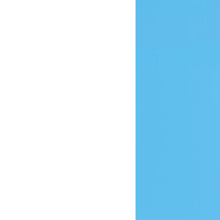
yenne
Dernière partie
7,00
12/03/2023 21:56
13,00
07/06/2018 19:08
5,00
07/06/2018 18:34
6,00
24/04/2018 20:37
11,00
10/04/2018 20:32
6,00
10/04/2018 19:21
8,00
03/02/2018 22:03