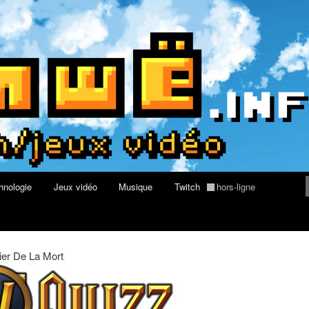
rs au Quizz World of Warcraft
re geek, tech et jeux vidéo
hnologie
Jeux vidéo
Musique
Twitch
hors-ligne
ier De La Mort