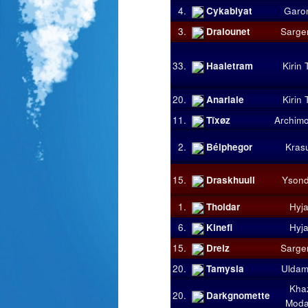
4.
Cykablyat
Garo
3.
Dralounet
Sarge
33.
Haaletram
Kirin 
20.
Anariale
Kirin 
11.
Tïxøz
Archim
2.
Bélphegor
Kras
15.
Draskhuull
Ysond
1.
Tholdar
Hyja
6.
Kinefi
Hyja
15.
Dreiz
Sarge
20.
Tamysia
Ulda
Kha
20.
Darkgnomette
Mod