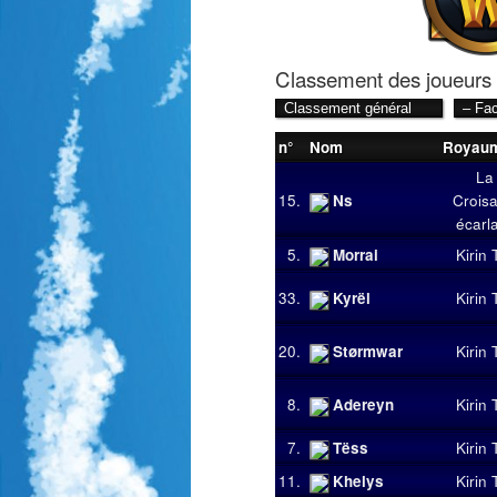
Classement des joueurs
n°
Nom
Royau
La
15.
Ns
Crois
écarl
5.
Morrai
Kirin 
33.
Kyrël
Kirin 
20.
Størmwar
Kirin 
8.
Adereyn
Kirin 
7.
Tëss
Kirin 
11.
Khelys
Kirin 