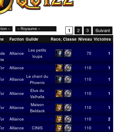
1
2
3
Suivant
me
Faction
Guilde
Race
,
Classe
Niveau
Victoires
Score
Mo
Les petits
ade
Alliance
70
1
7
loups
ate
Tor
Alliance
110
1
13
Le chant du
Tor
Alliance
110
1
5
Phoenix
Elus du
Tor
Alliance
110
1
6
Valhalla
Maison
Tor
Alliance
110
1
11
Beldack
Tor
Alliance
110
2
12
Tor
Alliance
CINIS
110
1
8