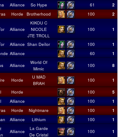
na
Alliance
So Hype
61
2
23
ras
Horde
Brotherhood
100
2
25
KIKOU C
Tor
Alliance
NICOLE
100
1
5
JTE TROLL
Tor
Alliance
Shan Deïlor
100
1
6
onde
Alliance
60
1
8
World Of
us
Alliance
100
8
45
Mimic
U MAD
re
Horde
100
1
7
BRAH
l
Horde
100
5
46
l
Alliance
100
1
12
ras
Horde
Nightmare
100
1
7
man
Alliance
Lithium
100
1
6
z
La Garde
Alliance
100
1
6
an
De Cristal