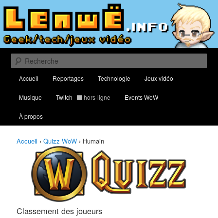
Aller
Aller
Classement des meilleurs joueurs au Quizz World of Warcraft
au
au
contenu
contenu
principal
secondaire
Lenwë – Culture geek, tech et jeux
vidéo
Recherche
Menu
Accueil
Reportages
Technologie
Jeux vidéo
principal
Musique
Twitch
hors-ligne
Events WoW
À propos
Accueil
›
Quizz WoW
›
Humain
Classement des joueurs