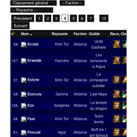
...
Précédent
1
2
3
4
5
6
7
10
Suivant
n°
Nom
Royaume
Faction
Guilde
Race
,
Classe
N
Unité
58.
Errald
Kirin Tor
Alliance
Eastvale
Les
Erwalde
157.
Ysondre
Alliance
survivants
d Argus
La
Eslyne
37.
Kirin Tor
Alliance
compagnie
oubliée
58.
Executy
Garona
Alliance
Last Høpe
Le temple
125.
Ezn
Sargeras
Alliance
du dragon
Team
58.
Fast
Kirin Tor
Alliance
family
Buff me I
81.
Firecoil
Hyjal
Alliance
am famous