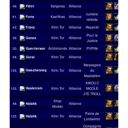
46.
Flétri
Sargeras
Alliance
lumière
81.
Forte
Kael'thas
Alliance
célèste
43.
Frânz
Kirin Tor
Alliance
Repentir
Pour la
36.
Gones
Kirin Tor
Alliance
Justice
20.
Guerrierwar
Archimonde
Alliance
PVPlife
58.
Gural
Kirin Tor
Alliance
Messagers
Gwezhenneg
125.
Kirin Tor
Alliance
du
Maelström
KIKOU C
Haaletram
125.
Kirin Tor
Alliance
NICOLE
JTE TROLL
Khaz
48.
Halahk
Alliance
Modan
Pairie de
125.
Halahk
Kirin Tor
Alliance
Lordaeron
Compagnie