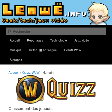
Aller
Aller
Classement des meilleurs joueurs au Quizz World of Warcraft
au
au
contenu
contenu
principal
secondaire
Lenwë – Culture geek, tech et jeux
vidéo
Recherche
Menu
Accueil
Reportages
Technologie
Jeux vidéo
principal
Musique
Twitch
hors-ligne
Events WoW
À propos
Accueil
›
Quizz WoW
›
Humain
Classement des joueurs