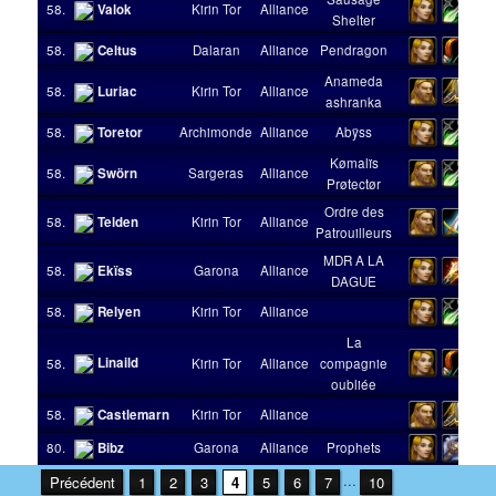
58.
Valok
Kirin Tor
Alliance
Shelter
58.
Celtus
Dalaran
Alliance
Pendragon
Anameda
58.
Luriac
Kirin Tor
Alliance
ashranka
58.
Toretor
Archimonde
Alliance
Abÿss
Kømalïs
58.
Swörn
Sargeras
Alliance
Prøtectør
Ordre des
58.
Telden
Kirin Tor
Alliance
Patrouilleurs
MDR A LA
58.
Ekïss
Garona
Alliance
DAGUE
58.
Relyen
Kirin Tor
Alliance
La
Linaild
58.
Kirin Tor
Alliance
compagnie
oubliée
58.
Castlemarn
Kirin Tor
Alliance
80.
Bibz
Garona
Alliance
Prophets
...
Précédent
1
2
3
4
5
6
7
10