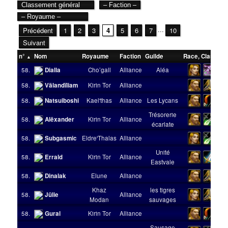
...
Précédent
1
2
3
4
5
6
7
10
Suivant
n°
Nom
Royaume
Faction
Guilde
Race
,
Classe
N
58.
Dialla
Cho’gall
Alliance
Aléa
58.
Välandïliam
Kirin Tor
Alliance
58.
Natsuiboshi
Kael'thas
Alliance
Les Lycans
Trésorerie
58.
Alëxander
Kirin Tor
Alliance
écarlate
58.
Subgasmic
Eldre'Thalas
Alliance
Unité
58.
Errald
Kirin Tor
Alliance
Eastvale
58.
Dinalak
Elune
Alliance
Khaz
les tigres
58.
Jülie
Alliance
Modan
sauvages
58.
Gural
Kirin Tor
Alliance
Sausage