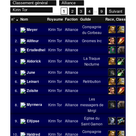
...
1
2
3
4
9
Suivant
n°
Nom
Royaume
Faction
Guilde
Race
,
Classe
Niv
Compagnie
1.
Meyer
Kirin Tor
Alliance
du Corbeau
2.
Allifeur
Kirin Tor
Alliance
Gnomes Inc
3.
Ertalledhel
Kirin Tor
Alliance
La Traque
4.
Aldorick
Kirin Tor
Alliance
Nocturne
5.
June
Kirin Tor
Alliance
6.
Leinart
Kirin Tor
Alliance
Retribution
6.
Zoïsite
Kirin Tor
Alliance
Les
Myrmera
8.
Kirin Tor
Alliance
messagers de
Mrrgl
Eglise du
9.
Ellÿpse
Kirin Tor
Alliance
Saint Gamon
Compagnie
10.
Haldred
Kirin Tor
Alliance