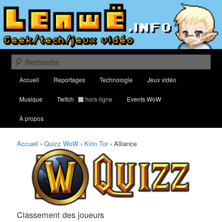
Aller
Aller
Classement des meilleurs joueurs au Quizz World of Warcraft
au
au
contenu
contenu
principal
secondaire
Lenwë – Culture geek, tech et jeux
vidéo
Recherche
Menu
Accueil
Reportages
Technologie
Jeux vidéo
principal
Musique
Twitch
hors-ligne
Events WoW
À propos
Accueil
›
Quizz WoW
›
Kirin Tor
›
Alliance
Classement des joueurs