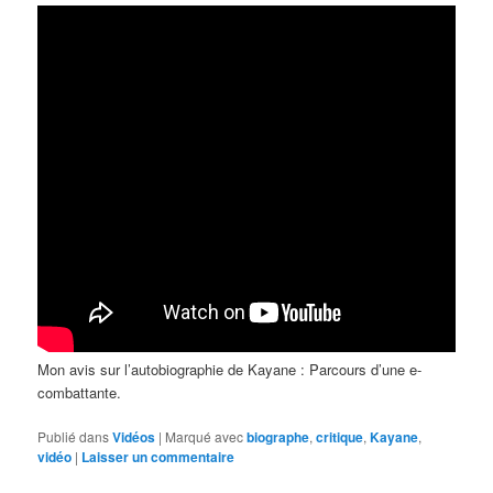
Mon avis sur l’autobiographie de Kayane : Parcours d’une e-
combattante.
Publié dans
Vidéos
|
Marqué avec
biographe
,
critique
,
Kayane
,
vidéo
|
Laisser un commentaire