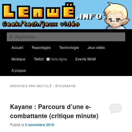
Aller
Aller
Blog traitant de culture geek, du web, de nouvelles technologies et de jeux
vidéo
au
au
contenu
contenu
principal
secondaire
Lenwë – Culture geek, tech et jeux
vidéo
Recherche
Menu
Accueil
Reportages
Technologie
Jeux vidéo
principal
Musique
Twitch
hors-ligne
Events WoW
À propos
ARCHIVES PAR MOT-CLÉ :
BIOGRAPHE
Kayane : Parcours d’une e-
combattante (critique minute)
Publié le
5 novembre 2016