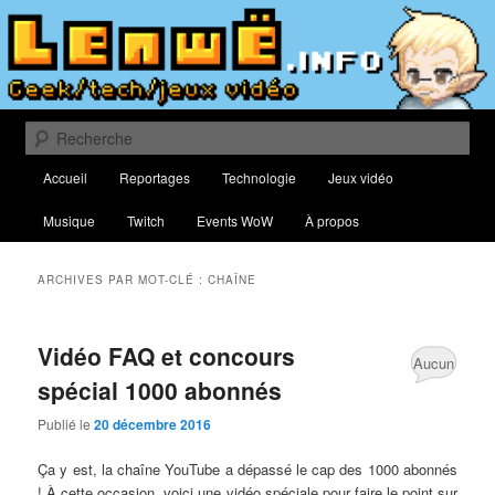
Aller
Aller
Blog traitant de culture geek, du web, de nouvelles technologies et de jeux
vidéo
au
au
contenu
contenu
principal
secondaire
Lenwë – Culture geek, tech et jeux
vidéo
Recherche
Menu
Accueil
Reportages
Technologie
Jeux vidéo
principal
Musique
Twitch
Events WoW
À propos
ARCHIVES PAR MOT-CLÉ :
CHAÎNE
Vidéo FAQ et concours
Aucun
spécial 1000 abonnés
commentaire
Publié le
20 décembre 2016
Ça y est, la chaîne YouTube a dépassé le cap des 1000 abonnés
! À cette occasion, voici une vidéo spéciale pour faire le point sur