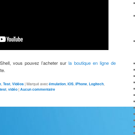
Shell, vous pouvez l’acheter sur
la boutique en ligne de
te.
e
,
Test
,
Vidéos
|
Marqué avec
émulation
,
iOS
,
iPhone
,
Logitech
,
test
,
vidéo
|
Aucun commentaire