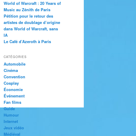
World of Warcraft : 20 Years of
Music au Zénith de Paris
Pétition pour le retour des
artistes de doublage d’origine
dans World of Warcraft, sans
IA
Le Café d’Azeroth à Paris
CATÉGORIES
Automobile
Cinéma
Convention
Cosplay
Économie
Événement
Fan films
Guide
Humour
Internet
Jeux vidéo
Médiéval