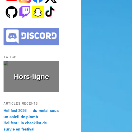
TWITCH
Hors-ligne
ARTICLES RÉCENTS
Hellfest 2026 — du metal sous
un soleil de plomb
Hellfest : la checklist de
survie en festival