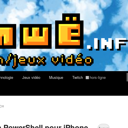
du web, de nouvelles technologies et de jeux vidéo
re geek, tech et jeux vidéo
hnologie
Jeux vidéo
Musique
Twitch
hors-ligne
CH
h PowerShell pour iPhone