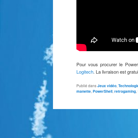
Pour vous procurer le Power
Logitech
. La livraison est gratui
Publié dans
Jeux vidéo
,
Technologi
manette
,
PowerShell
,
retrogaming
,