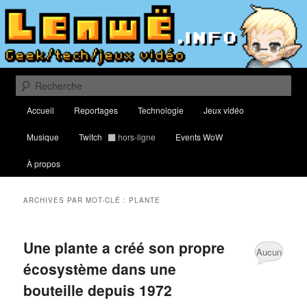
Aller
Aller
Blog traitant de culture geek, du web, de nouvelles technologies et de jeux
vidéo
au
au
contenu
contenu
principal
secondaire
Lenwë – Culture geek, tech et jeux
vidéo
Recherche
Menu
Accueil
Reportages
Technologie
Jeux vidéo
principal
Musique
Twitch
hors-ligne
Events WoW
À propos
ARCHIVES PAR MOT-CLÉ :
PLANTE
Une plante a créé son propre
Aucun
écosystème dans une
commentaire
bouteille depuis 1972