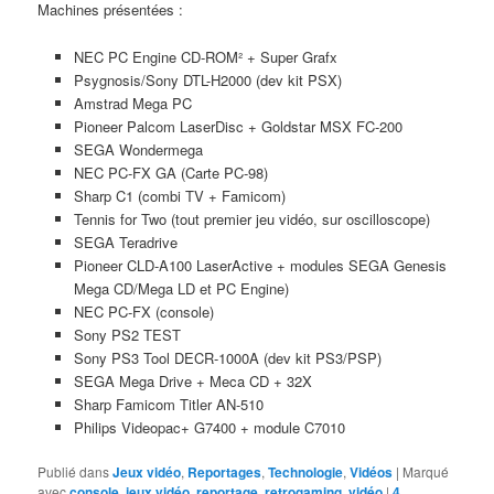
Machines présentées :
NEC PC Engine CD-ROM² + Super Grafx
Psygnosis/Sony DTL-H2000 (dev kit PSX)
Amstrad Mega PC
Pioneer Palcom LaserDisc + Goldstar MSX FC-200
SEGA Wondermega
NEC PC-FX GA (Carte PC-98)
Sharp C1 (combi TV + Famicom)
Tennis for Two (tout premier jeu vidéo, sur oscilloscope)
SEGA Teradrive
Pioneer CLD-A100 LaserActive + modules SEGA Genesis
Mega CD/Mega LD et PC Engine)
NEC PC-FX (console)
Sony PS2 TEST
Sony PS3 Tool DECR-1000A (dev kit PS3/PSP)
SEGA Mega Drive + Meca CD + 32X
Sharp Famicom Titler AN-510
Philips Videopac+ G7400 + module C7010
Publié dans
Jeux vidéo
,
Reportages
,
Technologie
,
Vidéos
|
Marqué
avec
console
,
jeux vidéo
,
reportage
,
retrogaming
,
vidéo
|
4