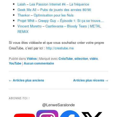
Laiah
–
Lea Passion Internet #4 – La fréquence
Geek Me All
–
Pubs de jouets des années 80/90
Thankor
–
Optimisation pour les Nuls
Projet Wh8
–
Creepy Guy – Épisode 1: Si ça se trouve…
Vincent Moretto
–
Castlevania – Bloody Tears | METAL
REMIX
Si vous êtes vidéaste et que vous souhaitez créer votre propre
CreaTube, c’est par ici :
http://creatube.me
Publié dans
Vidéos
|
Marqué avec
CréaTube
,
sélection
,
vidéo
,
YouTube
|
Aucun commentaire
Navigation
←
Articles plus anciens
Articles plus récents
→
des
articles
ABONNE-TOI !
@LenweSaralonde