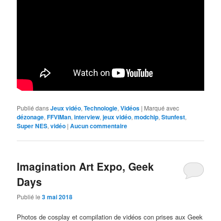
Publié dans
Jeux vidéo
,
Technologie
,
Vidéos
|
Marqué avec
dézonage
,
FFVIMan
,
interview
,
jeux vidéo
,
modchip
,
Stunfest
,
Super NES
,
vidéo
|
Aucun commentaire
Imagination Art Expo, Geek
Days
Publié le
3 mai 2018
Photos de cosplay et compilation de vidéos con prises aux Geek