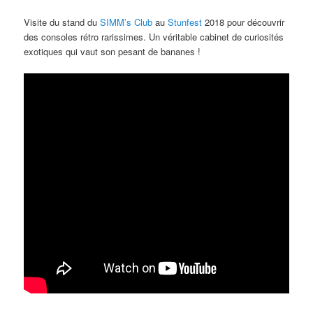
commentaire
Visite du stand du
SIMM’s Club
au
Stunfest
2018 pour découvrir
des consoles rétro rarissimes. Un véritable cabinet de curiosités
exotiques qui vaut son pesant de bananes !