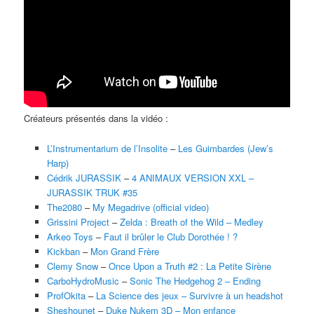
Créateurs présentés dans la vidéo :
L’Instrumentarium de l’Insolite
–
Les Guimbardes (Jew’s
Harp)
Cédrik JURASSIK
–
4 ANIMAUX VERSION XXL –
JURASSIK TRUK #35
The2080
–
My Megadrive (official video)
Grissini Project
–
Zelda : Breath of the Wild – Medley
Arkeo Toys
–
Faut il brûler le Club Dorothée ! ?
Kickban
–
Mon Grand Frère
Clemy Snow
–
Once Upon a Truth #2 : La Petite Sirène
CarboHydroMusic
–
Sonic The Hedgehog 2 – Ending
ProfOkita
–
La Science des jeux – Survivre à un headshot
Sheshounet
–
Duke Nukem 3D – Mon enfance