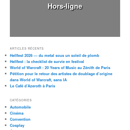
Hors-ligne
ARTICLES RÉCENTS
Hellfest 2026 — du metal sous un soleil de plomb
Hellfest : la checklist de survie en festival
World of Warcraft : 20 Years of Music au Zénith de Paris
Pétition pour le retour des artistes de doublage d’origine
dans World of Warcraft, sans IA
Le Café d’Azeroth à Paris
CATÉGORIES
Automobile
Cinéma
Convention
Cosplay