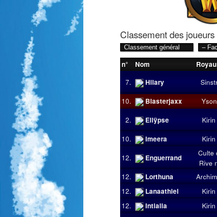
Classement des joueurs
n°
Nom
Roya
7.
Hilary
Sinst
10.
Blasterjaxx
Yson
2.
Ellÿpse
Kirin
10.
Imeera
Kirin
Culte 
12.
Enguerrand
Rive 
12.
Lorthuna
Archi
12.
Lanaathiel
Kirin
12.
Intialla
Kirin