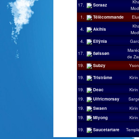
Kh
17.
Soraaz
Mod
1.
Télècommande
Elu
Kh
4.
Akihis
Mod
4.
Ellÿnia
Gar
Maré
17.
ßøïssøn
de Za
19.
Subzy
Yson
19.
Tristrâme
Kirin
19.
Deac
Kirin
19.
Ulfricmorsay
Sarg
19.
Swaen
Kirin
19.
Miyong
Kirin
19.
Saucetartare
Temple