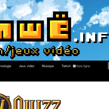
rs au Quizz World of Warcraft
re geek, tech et jeux vidéo
hnologie
Jeux vidéo
Musique
Twitch
hors-ligne