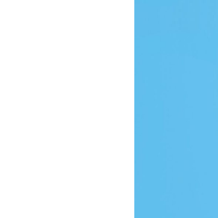
Moyenne
Dernière partie
10,00
07/02/2013 21:50
9,00
09/07/2015 22:27
9,00
25/02/2018 21:10
9,00
25/02/2018 21:20
8,00
12/03/2023 22:08
8,00
07/03/2016 23:03
8,00
30/01/2018 20:52
8,00
05/01/2018 21:04