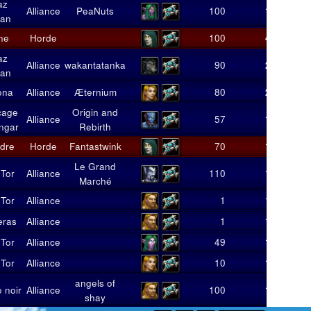
az
Alliance
PeaNuts
100
1
7
an
ne
Horde
100
4
28
az
Alliance
wakantatanka
90
2
14
an
ona
Alliance
Æternium
80
2
14
cage
Origin and
Alliance
57
1
7
ngar
Rebirth
dre
Horde
Fantastwink
70
1
6
Le Grand
 Tor
Alliance
110
1
6
Marché
 Tor
Alliance
1
1
6
eras
Alliance
1
1
6
 Tor
Alliance
49
1
6
 Tor
Alliance
10
1
6
angels of
 noir
Alliance
100
1
6
shay