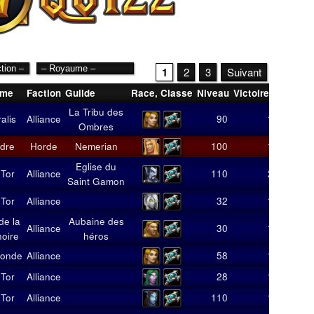
1
2
3
Suivant
ume
Faction
Guilde
Race
,
Classe
Niveau
Victoires
Score
La Tribu des
ralis
Alliance
90
1
10
Ombres
dre
Horde
Nemerian
100
1
9
Eglise du
 Tor
Alliance
110
2
18
Saint Gamon
 Tor
Alliance
32
1
9
de la
Aubaine des
Alliance
30
1
8
noire
héros
monde
Alliance
58
1
8
 Tor
Alliance
28
1
8
 Tor
Alliance
110
1
8