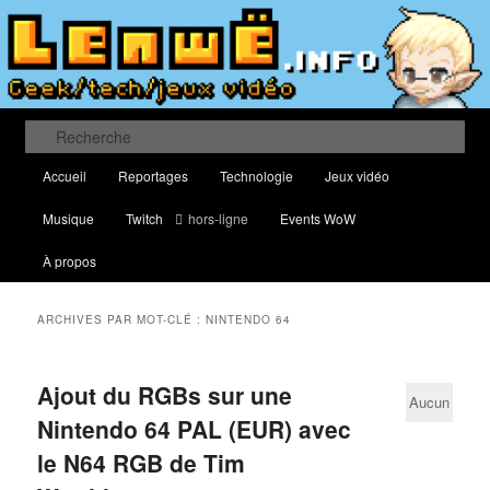
Aller
Aller
Blog traitant de culture geek, du web, de nouvelles technologies et de jeux
vidéo
au
au
contenu
contenu
principal
secondaire
Lenwë – Culture geek, tech et jeux
vidéo
Recherche
Menu
Accueil
Reportages
Technologie
Jeux vidéo
principal
Musique
Twitch
hors-ligne
Events WoW
À propos
ARCHIVES PAR MOT-CLÉ :
NINTENDO 64
Ajout du RGBs sur une
Aucun
Nintendo 64 PAL (EUR) avec
commentaire
le N64 RGB de Tim