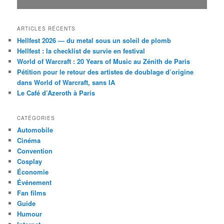
ARTICLES RÉCENTS
Hellfest 2026 — du metal sous un soleil de plomb
Hellfest : la checklist de survie en festival
World of Warcraft : 20 Years of Music au Zénith de Paris
Pétition pour le retour des artistes de doublage d’origine
dans World of Warcraft, sans IA
Le Café d’Azeroth à Paris
CATÉGORIES
Automobile
Cinéma
Convention
Cosplay
Économie
Événement
Fan films
Guide
Humour