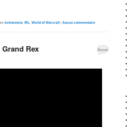
vec
événement
,
IRL
,
World of Warcraft
|
Aucun commentaire
u Grand Rex
Aucun
commentaire