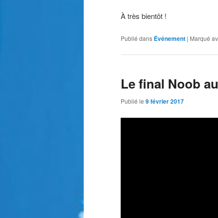
À très bientôt !
Publié dans
Événement
|
Marqué a
Le final Noob a
Publié le
9 février 2017