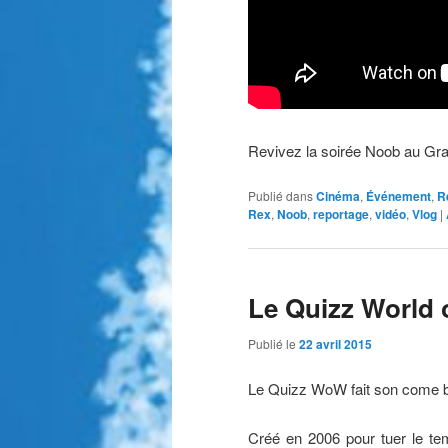
Revivez la soirée Noob au Grand
Publié dans
Cinéma
,
Événement
,
R
Rex
,
Noob
,
reportage
,
vidéo
,
Vlog
|
Le Quizz World o
Publié le
22 avril 2015
Le Quizz WoW fait son come b
Créé en 2006 pour tuer le tem