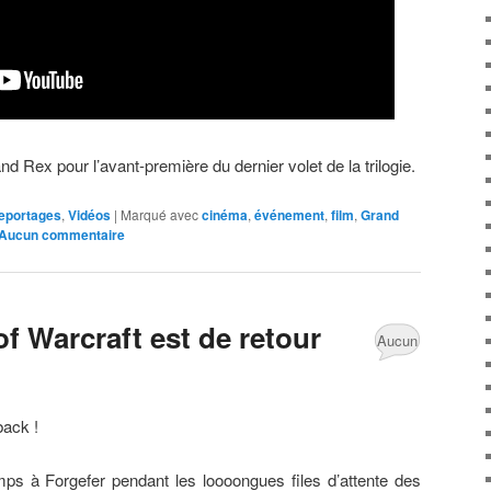
 Rex pour l’avant-première du dernier volet de la trilogie.
eportages
,
Vidéos
|
Marqué avec
cinéma
,
événement
,
film
,
Grand
Aucun commentaire
f Warcraft est de retour
Aucun
commentaire
ack !
ps à Forgefer pendant les loooongues files d’attente des