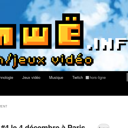
du web, de nouvelles technologies et de jeux vidéo
re geek, tech et jeux vidéo
hnologie
Jeux vidéo
Musique
Twitch
hors-ligne
MENT
4 le 4 décembre à Paris