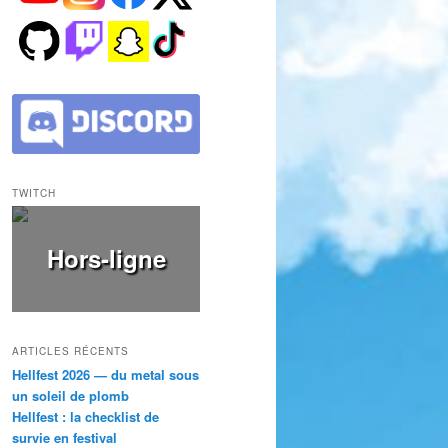
TWITCH
Hors-ligne
ARTICLES RÉCENTS
Hellfest 2026 — du metal sous
un soleil de plomb
Hellfest : la checklist de
survie en festival